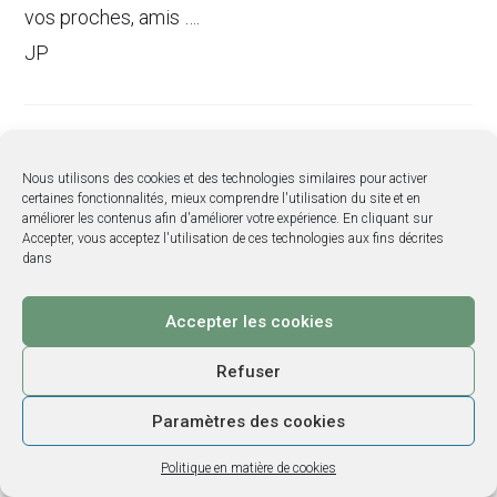
vos proches, amis ….
JP
CLAUDINE d
28/11/2020
RÉPONDRE
Nous utilisons des cookies et des technologies similaires pour activer
certaines fonctionnalités, mieux comprendre l'utilisation du site et en
J’avais bien remarqué que ma copine de piscine
améliorer les contenus afin d'améliorer votre expérience. En cliquant sur
Accepter, vous acceptez l'utilisation de ces technologies aux fins décrites
avait “fondu” et quand je l’ai complimenté elle m’a dit
dans
c’est grâce à Natalia elle est refléxologue.Si cela
marchait pour D…….. pas de raison que cela ne
Accepter les cookies
marche pas pour moi
Refuser
Ni une ni deux j’ai contacté Natalia j’avais presque
10kg à perdre
Paramètres des cookies
et au fil des séances entre la réflexologie et les
Politique en matière de cookies
conseils simples concernant mes habitudes