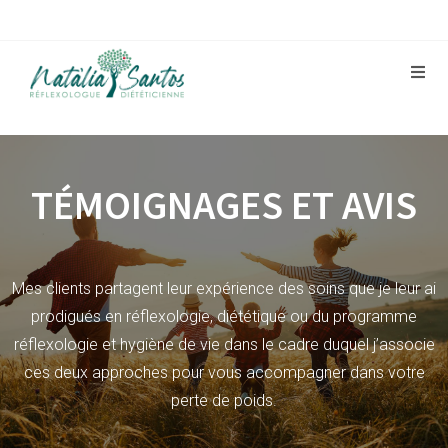
TÉMOIGNAGES ET AVIS
Mes clients partagent leur expérience des soins que je leur ai
prodigués en
réflexologie
,
diététique
ou du programme
réflexologie et hygiène de vie dans le cadre duquel j’associe
ces deux approches pour
vous accompagner dans votre
perte de poids
.